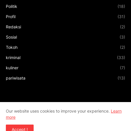
Politik
(18)
Profil
(31)
Redaksi
(2)
Sosial
(3)
Tokoh
(2)
kriminal
(33)
kuliner
(7)
pariwisata
(13)
Our website uses cookies to improve your experience.
Learn
more
Accept !
Design by
Templateify