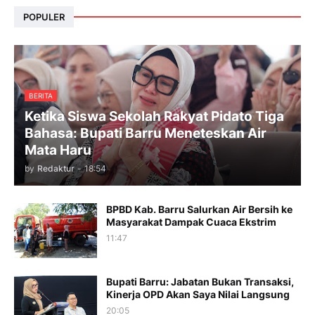
POPULER
BERITA
Ketika Siswa Sekolah Rakyat Pidato Tiga
Bahasa: Bupati Barru Meneteskan Air
Mata Haru
by
Redaktur
-
18:54
BPBD Kab. Barru Salurkan Air Bersih ke
Masyarakat Dampak Cuaca Ekstrim
11:47
Bupati Barru: Jabatan Bukan Transaksi,
Kinerja OPD Akan Saya Nilai Langsung
20:05