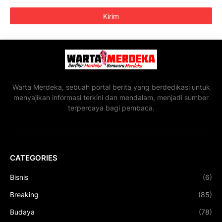
Warta Merdeka, sebuah portal berita yang berdedikasi untuk
menyajikan informasi terkini dan mendalam, menjadi sumber
terpercaya bagi pembaca.
CATEGORIES
Bisnis
(6)
Breaking
(85)
Budaya
(78)