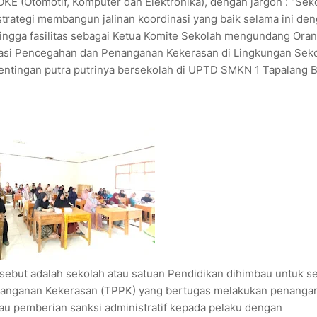
KE (Otomotif, Komputer dan Elektronika), dengan jargon : "Sek
ategi membangun jalinan koordinasi yang baik selama ini de
hingga fasilitas sebagai Ketua Komite Sekolah mengundang Ora
lisasi Pencegahan dan Penanganan Kekerasan di Lingkungan Seko
ntingan putra putrinya bersekolah di UPTD SMKN 1 Tapalang B
rsebut adalah sekolah atau satuan Pendidikan dihimbau untuk s
nanganan Kekerasan (TPPK) yang bertugas melakukan penanga
au pemberian sanksi administratif kepada pelaku dengan