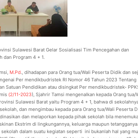
nsi Sulawesi Barat Gelar Sosialisasi Tim Pencegahan dan
 dan Program 4 + 1.
amsi,
M.Pd
., dihadapan para Orang tua/Wali Peserta Didik dan s
engenai Per mendikbudristek RI Nomor 46 Tahun 2023 Tentang
 Satuan Pendidikan atau disingkat Per mendikbudristek- PPK
amis
(2/11-2023
), Sjahrir Tamsi mengenalkan kepada Orang tua/W
vinsi Sulawesi Barat yaitu Program 4 + 1, bahwa di sekolahnya
sekolah, dan mengimbau kepada para Orang tua/Wali Peserta D
inasikan dan melaporkan kepada pihak sekolah bila menemuk
iskinan Ekstrim di lingkungannya, keluarga maupun tetangganya
sekolah dalam suatu kegiatan seperti ini bukanlah hal yang m