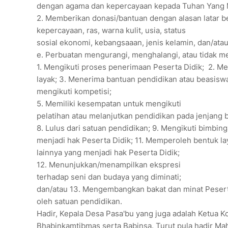
dengan agama dan kepercayaan kepada Tuhan Yang M
2. Memberikan donasi/bantuan dengan alasan latar b
kepercayaan, ras, warna kulit, usia, status
sosial ekonomi, kebangsaaan, jenis kelamin, dan/atau 
e. Perbuatan mengurangi, menghalangi, atau tidak m
1. Mengikuti proses penerimaan Peserta Didik; 2. M
layak; 3. Menerima bantuan pendidikan atau beasisw
mengikuti kompetisi;
5. Memiliki kesempatan untuk mengikuti
pelatihan atau melanjutkan pendidikan pada jenjang b
8. Lulus dari satuan pendidikan; 9. Mengikuti bimbi
menjadi hak Peserta Didik; 11. Memperoleh bentuk l
lainnya yang menjadi hak Peserta Didik;
12. Menunjukkan/menampilkan ekspresi
terhadap seni dan budaya yang diminati;
dan/atau 13. Mengembangkan bakat dan minat Pesert
oleh satuan pendidikan.
Hadir, Kepala Desa Pasa'bu yang juga adalah Ketua 
Bhabinkamtibmas serta Babinsa. Turut pula hadir 