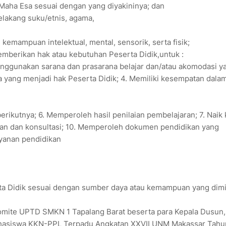
aha Esa sesuai dengan yang diyakininya; dan
elakang suku/etnis, agama,
kemampuan intelektual, mental, sensorik, serta fisik;
emberikan hak atau kebutuhan Peserta Didik,untuk :
enggunakan sarana dan prasarana belajar dan/atau akomodasi y
a yang menjadi hak Peserta Didik; 4. Memiliki kesempatan dala
erikutnya; 6. Memperoleh hasil penilaian pembelajaran; 7. Naik 
ngan dan konsultasi; 10. Memperoleh dokumen pendidikan yang
ayanan pendidikan
a Didik sesuai dengan sumber daya atau kemampuan yang dimil
Komite UPTD SMKN 1 Tapalang Barat beserta para Kepala Dusun
Mahasiswa KKN-PPL Terpadu Angkatan XXVII UNM Makassar Tahu