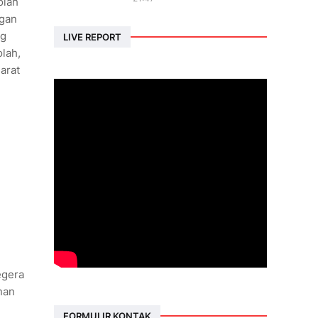
olah
ngan
ng
LIVE REPORT
lah,
arat
egera
nan
FORMULIR KONTAK