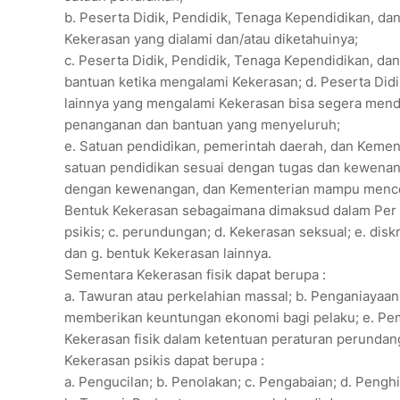
b. Peserta Didik, Pendidik, Tenaga Kependidikan, d
Kekerasan yang dialami dan/atau diketahuinya;
c. Peserta Didik, Pendidik, Tenaga Kependidikan, 
bantuan ketika mengalami Kekerasan; d. Peserta Did
lainnya yang mengalami Kekerasan bisa segera men
penanganan dan bantuan yang menyeluruh;
e. Satuan pendidikan, pemerintah daerah, dan Keme
satuan pendidikan sesuai dengan tugas dan kewenang
dengan kewenangan, dan Kementerian mampu mencega
Bentuk Kekerasan sebagaimana dimaksud dalam Per mend
psikis; c. perundungan; d. Kekerasan seksual; e. dis
dan g. bentuk Kekerasan lainnya.
Sementara Kekerasan fisik dapat berupa :
a. Tawuran atau perkelahian massal; b. Penganiayaan;
memberikan keuntungan ekonomi bagi pelaku; e. Pemb
Kekerasan fisik dalam ketentuan peraturan perunda
Kekerasan psikis dapat berupa :
a. Pengucilan; b. Penolakan; c. Pengabaian; d. Pengh