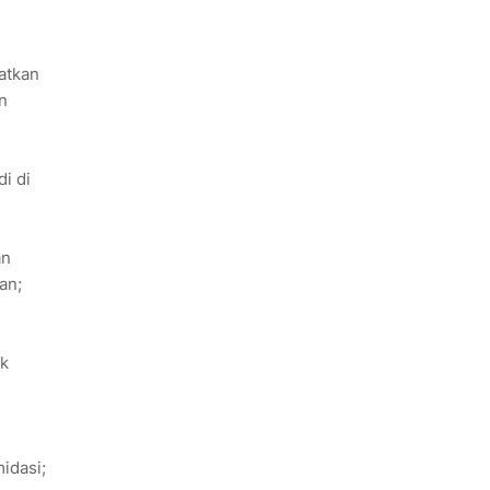
atkan
n
i di
an
an;
uk
idasi;