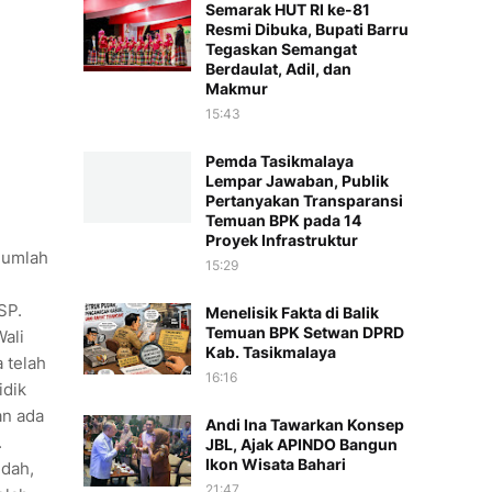
Semarak HUT RI ke-81
Resmi Dibuka, Bupati Barru
Tegaskan Semangat
Berdaulat, Adil, dan
Makmur
15:43
Pemda Tasikmalaya
Lempar Jawaban, Publik
Pertanyakan Transparansi
Temuan BPK pada 14
Proyek Infrastruktur
ejumlah
15:29
SP.
Menelisik Fakta di Balik
Temuan BPK Setwan DPRD
ali
Kab. Tasikmalaya
 telah
16:16
idik
an ada
Andi Ina Tawarkan Konsep
.
JBL, Ajak APINDO Bangun
Ikon Wisata Bahari
udah,
21:47