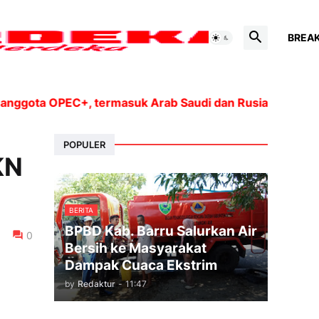
BREA
 OPEC+, termasuk Arab Saudi dan Rusia, akan meningkat
POPULER
KN
BERITA
BPBD Kab. Barru Salurkan Air
0
Bersih ke Masyarakat
Dampak Cuaca Ekstrim
by
Redaktur
-
11:47