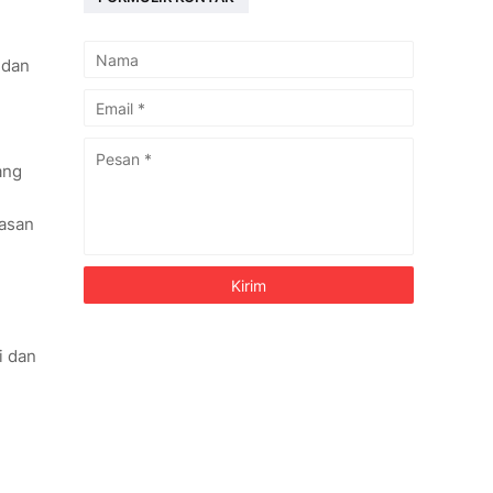
 dan
ang
rasan
i dan